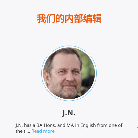
我们的内部编辑
J.N.
J.N. has a BA Hons. and MA in English from one of
the t ...
Read more