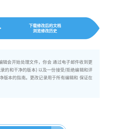
下载修改后的文档
浏览修改历史
tf, 或者 .txt格式上传你的文档，我们会 计算你的字数或者
IER™定制编辑服务(编辑级别)和限定时间(等待时
编辑会开始处理文件，你会 通过电子邮件收到更
软 文档?将谷歌文档或Pages文档保存为微软文
小时。其他选项包括引文修正、格式设置、有用的评
记录的和干净的版本) 以及一份接受/拒绝编辑和评
辑。您的编辑器的附加信息可以 在提交文档之前添
可以留下评论并附上一份附件给你的编辑。
干净版本的指南。更改记录用于所有编辑和 保证在