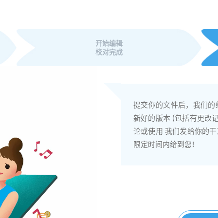
开始编辑
校对完成
以.docx, .doc, .r
通过选择所需的EDIT-T
提交你的文件后，我们的
你也可以指定字数。没有微
间)，从90分钟到72
新好的版本 (包括有更改
档文件 然后上传进行编
论，内容评论等等。你也
论或使用 我们发给你的
加。
限定时间内给到您!