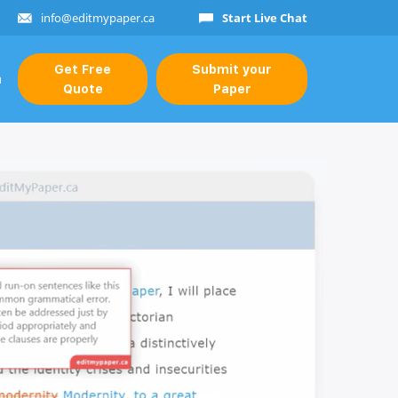
info@editmypaper.ca
Start Live Chat
Get Free
Submit your
n
Quote
Paper